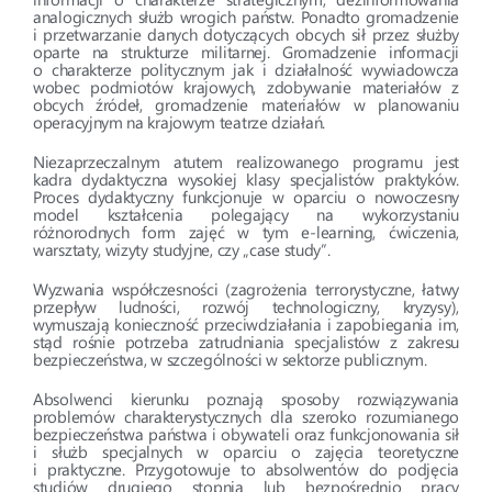
analogicznych służb wrogich państw. Ponadto gromadzenie
i przetwarzanie danych dotyczących obcych sił przez służby
oparte na strukturze militarnej. Gromadzenie informacji
o charakterze politycznym jak i działalność wywiadowcza
wobec podmiotów krajowych, zdobywanie materiałów z
obcych źródeł, gromadzenie materiałów w planowaniu
operacyjnym na krajowym teatrze działań.
Niezaprzeczalnym atutem realizowanego programu jest
kadra dydaktyczna wysokiej klasy specjalistów praktyków.
Proces dydaktyczny funkcjonuje w oparciu o nowoczesny
model kształcenia polegający na wykorzystaniu
różnorodnych form zajęć w tym e-learning, ćwiczenia,
warsztaty, wizyty studyjne, czy „case study”.
Wyzwania współczesności (zagrożenia terrorystyczne, łatwy
przepływ ludności, rozwój technologiczny, kryzysy),
wymuszają konieczność przeciwdziałania i zapobiegania im,
stąd rośnie potrzeba zatrudniania specjalistów z zakresu
bezpieczeństwa, w szczególności w sektorze publicznym.
Absolwenci kierunku poznają sposoby rozwiązywania
problemów charakterystycznych dla szeroko rozumianego
bezpieczeństwa państwa i obywateli oraz funkcjonowania sił
i służb specjalnych w oparciu o zajęcia teoretyczne
i praktyczne. Przygotowuje to absolwentów do podjęcia
studiów drugiego stopnia lub bezpośrednio pracy