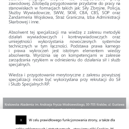
zawodowej. Zdobędą przygotowanie przydatne do pracy na
stanowiskach w formacjach takich jak: Siły Zbrojne, Policja,
Służby Wywiadowcze, SWW, SKW, CBA, CBŚ, SOP oraz
Żandarmeria Wojskowa, Straż Graniczna, Izba Administracji
Skarbowej i inne.
Absolwent tej specjalizacji ma wiedzę z zakresu metodyki
działań wywiadowczych i kontrwywiadowczych oraz
umiejętności wykorzystania nowoczesnych systemów
technicznych w tym łączności. Podstawa prawa karnego
i prawa wykroczeń jest istotnym elementem wiedzy
absolwenta. Wyróżnia się on kompetencjami w zakresie
zarządzania ryzykiem w odniesieniu do działania sił i służb
specjalnych.
Wiedza i przygotowanie merytoryczne z zakresu powyższej
specjalizacji może być wykorzystana przy rekrutacji do Sił
i Służb Specjalnych RP.
Krakowska Akademia im. Andrzeja Frycza Modrzewskiego, 30-705 Kraków, ul. Gustawa
Herlinga-Grudzińskiego 1
W celu prawidłowego funkcjonowania strony, a także dla
X
celów reklamowych i statystycznych - stosujemy pliki Cookies. W