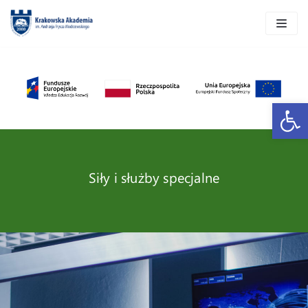
Skocz
do
treści
Open 
Siły i służby specjalne